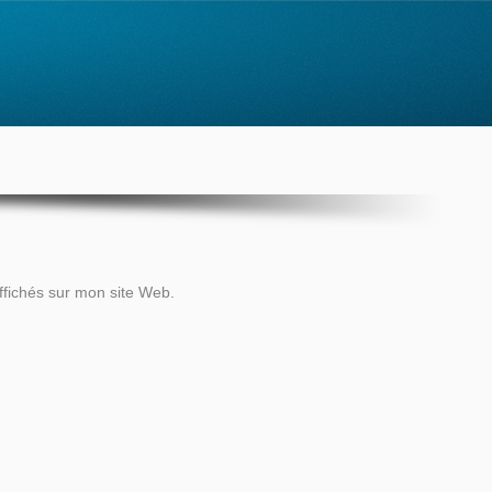
Aller à :
ffichés sur mon site Web.