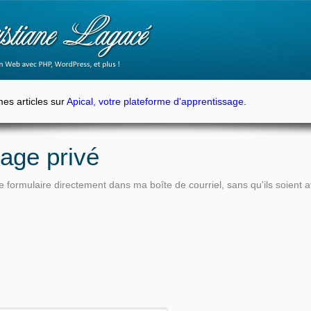
mes articles sur
Apical, votre plateforme d'apprentissage
.
age privé
formulaire directement dans ma boîte de courriel, sans qu'ils soient a