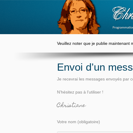
Veuillez noter que je publie maintenant 
Envoi d’un mess
Je recevrai les messages envoyés par ce 
N'hésitez pas à l'utiliser !
Christiane
Votre nom (obligatoire)